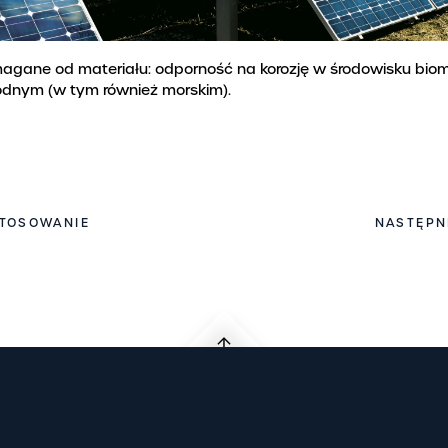
gane od materiału: odporność na korozję w środowisku bio
odnym (w tym również morskim).
TOSOWANIE
NASTĘPN