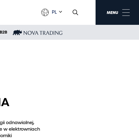
PL
MENU
B2B
AKTUALNOŚCI
Wydarzenia
O nas w mediach
Nagrody i rankingi
Nowości w ofercie
NA
Targi i wystawy
Sponsoring
ii odnawialnej,
ie w elektrowniach
Komunikaty dla
orniki