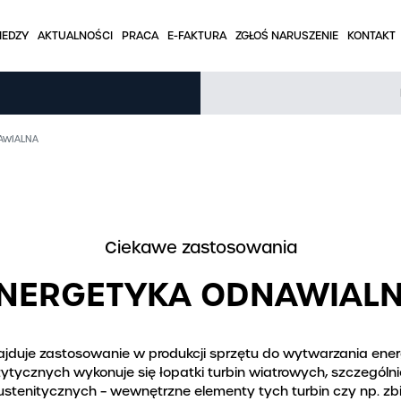
IEDZY
AKTUALNOŚCI
PRACA
E-FAKTURA
ZGŁOŚ NARUSZENIE
KONTAKT
BAZA WIEDZY
AWIALNA
na
Tabele stal nierdzewna
Tabele aluminium
Tabele rury
Ciekawe zastosowania
owa
Artykuły branżowe
NERGETYKA ODNAWIAL
ine
Ciekawe zastosowania
Kalkulator wag
ajduje zastosowanie w produkcji sprzętu do wytwarzania energ
zytycznych wykonuje się łopatki turbin wiatrowych, szczególn
FAQ
austenitycznych – wewnętrzne elementy tych turbin czy np. zbi