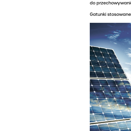
etyczny
do przechowywania
Historia firmy
Gatunki stosowane w
PRACA
Odpowiedzialny biznes
Solidny prac
Po godzinach
Oferty pracy
Dofinansowania
ze środków budżetu
państwa
Połączenie spółek