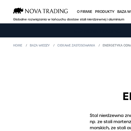
O FIRMIE
PRODUKTY
BAZA W
Globalne rozwiązania w łańcuchu dostaw stali nierdzewnej i aluminium
O FIRMIE
PRODUKTY
HOME
BAZA WIEDZY
CIEKAWE ZASTOSOWANIA
ENERGETYKA ODN
Kim jesteśmy
Stal nierdzew
Zaplecze produkcyjne
Aluminium
Globalny gracz
Miedź
Sprawna logistyka
Oferta branż
E
Jakość i certyfikaty
B2B Nova Onl
Polityka cenowa
Promocje
Stal nierdzewna zn
np. ze stali marten
Misja, polityka, kodeks
morskich, ze stali 