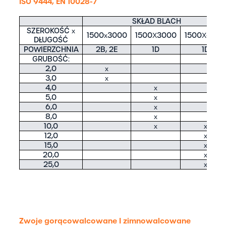
ISO 9444, EN 10028-7
SKŁAD BLACH
SZEROKOŚĆ x
1500x3000
1500X3000
1500X600
DŁUGOŚĆ
POWIERZCHNIA
2B, 2E
1D
1D
GRUBOŚĆ:
2,0
x
3,0
x
4,0
x
5,0
x
6,0
x
8,0
x
10,0
x
x
12,0
x
15,0
x
20,0
x
25,0
x
Zwoje gorącowalcowane I zimnowalcowane