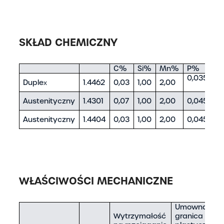
SKŁAD CHEMICZNY
C%
Si%
Mn%
P%
S
0,035
Duplex
1.4462
0,03
1,00
2,00
0,
Austenityczny
1.4301
0,07
1,00
2,00
0,045
0,
Austenityczny
1.4404
0,03
1,00
2,00
0,045
0,
WŁAŚCIWOŚCI MECHANICZNE
Umowna
Wytrzymałość
granica