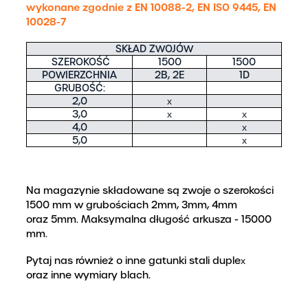
wykonane zgodnie z EN 10088-2, EN ISO 9445, EN
10028-7
SKŁAD ZWOJÓW
SZEROKOŚĆ
1500
1500
POWIERZCHNIA
2B, 2E
1D
GRUBOŚĆ:
2,0
x
3,0
x
x
4,0
x
5,0
x
Na magazynie składowane są zwoje o szerokości
1500 mm w grubościach 2mm, 3mm, 4mm
oraz 5mm. Maksymalna długość arkusza - 15000
mm.
Pytaj nas również o inne gatunki stali duplex
oraz inne wymiary blach.