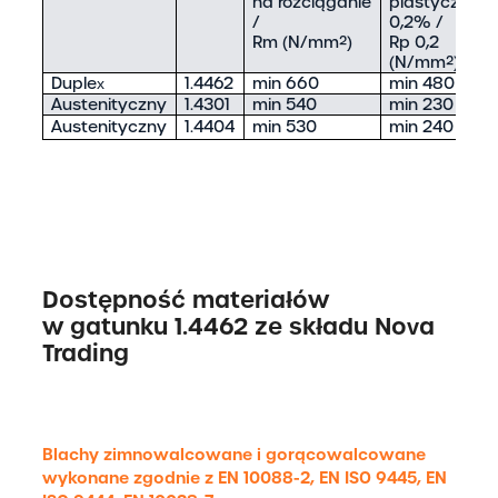
na rozciąganie
plastycznośc
/
0,2% /
Rm (N/mm
²
)
Rp 0,2
(N/mm
²
)
Duplex
1.4462
min 660
min 480
Austenityczny
1.4301
min 540
min 230
Austenityczny
1.4404
min 530
min 240
Dostępność materiałów
w gatunku 1.4462 ze składu Nova
Trading
Blachy zimnowalcowane i gorącowalcowane
wykonane zgodnie z EN 10088-2, EN ISO 9445, EN