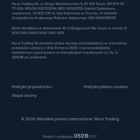
Nova Trading SA, ul. Droga Starotoruńska 5, 87-100 Toruń, NIP 879-01-
77-836, REGON 005723594, BDO 000012701, Kapitał Zakładowy
(wpłacony): 30 822 520 zł; Sąd Rejonowy w Toruniu, VII Wydział
Gospodarczy Krajowego Rejestru Sądowego, KRS 0000218559
Bank Handlowy w Warszawie SA O/Bydgoszcz Filia Toruń, nr konta: 13
1030 1090 0000 0000 0165 0501
Nova Trading SA posiada status dużego przedsiębiorcy w rozumieniu
przepisów ustawy z dnia 8 marca 2013r. o przeciwdziałaniu
nadmiernym opóźnieniom w transakcjach handlowych (t.j. Dz. U.
2019.118 ze zmianami)
Polityka prywatności
Polityka plików cookies
Mapa strony
© 2026 Wszelkie prawa zastrzeżone. Nova Trading
Projekt i realizacja: