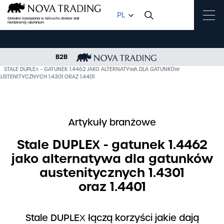
PL
Globalne rozwiązania w łańcuchu dostaw stali
nierdzewnej i aluminium
B2B
OME
BAZA WIEDZY
STALE DUPLEX - GATUNEK 1.4462 JAKO ALTERNATYWA DLA GATUNKÓW
USTENITYCZNYCH 1.4301 ORAZ 1.4401
Artykuły branżowe
Stale DUPLEX - gatunek 1.4462
jako alternatywa dla gatunków
austenitycznych 1.4301
oraz 1.4401
Stale DUPLEX łączą
korzyści jakie dają